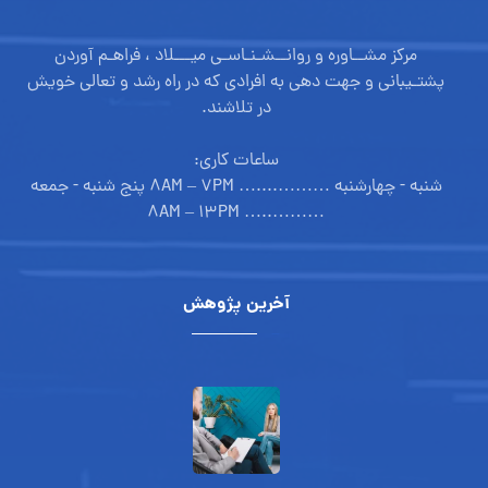
مرکز مشــاوره و روانــشـنـاسـی میـــلاد ، فراهـم آوردن
پشتـیبانی و جهت دهی به افرادی که در راه رشد و تعالی خویش
در تلاشند.
ساعات کاری:
شنبه - چهارشنبه ………....… ۸AM – ۷PM پنج شنبه - جمعه
………..… ۸AM – ۱۳PM
آخرین پژوهش