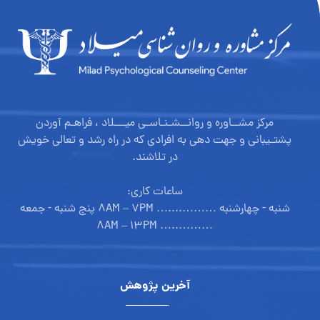
مرکز مشــاوره و روانــشـنـاسـی میـــلاد ، فراهـم آوردن
پشتـیبانی و جهت دهی به افرادی که در راه رشد و تعالی خویش
در تلاشند.
ساعات کاری:
شنبه - چهارشنبه ………....… ۸AM – ۷PM پنج شنبه - جمعه
………..… ۸AM – ۱۳PM
آخرین پژوهش