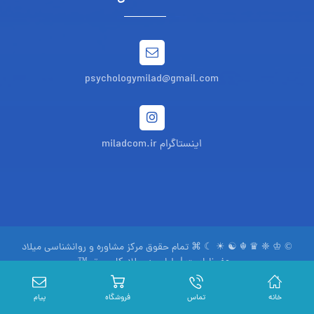
psychologymilad@gmail.com
اینستاگرام miladcom.ir
© ♔ ❈ ♛ ☬ ☯ ☀ ☾ ⌘ تمام حقوق مرکز مشاوره و روانشناسی میلاد
محفوظ است | طراحی:
میلاد کامپیوتر ™
www.miladcom.com
سیاست حفظ حریم خصوصی
خانه
تماس
فروشگاه
پیام