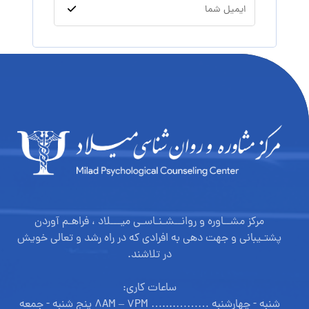
مرکز مشــاوره و روانــشـنـاسـی میـــلاد ، فراهـم آوردن
پشتـیبانی و جهت دهی به افرادی که در راه رشد و تعالی خویش
در تلاشند.
ساعات کاری:
شنبه - چهارشنبه ………....… ۸AM – ۷PM پنج شنبه - جمعه