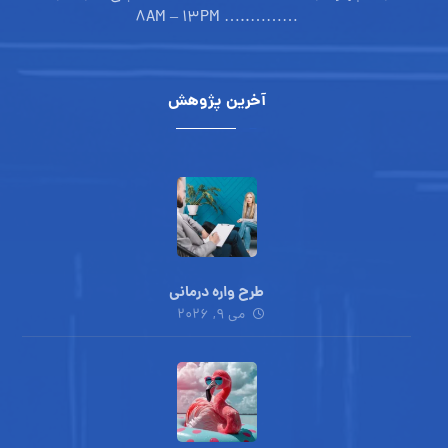
………..… ۸AM – ۱۳PM
آخرین پژوهش
طرح واره درمانی
می ۹, ۲۰۲۶