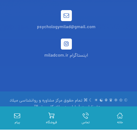
psychologymilad@gmail.com
اینستاگرام miladcom.ir
© ♔ ❈ ♛ ☬ ☯ ☀ ☾ ⌘ تمام حقوق مرکز مشاوره و روانشناسی میلاد
محفوظ است | طراحی:
میلاد کامپیوتر ™
www.miladcom.com
سیاست حفظ حریم خصوصی
خانه
تماس
فروشگاه
پیام