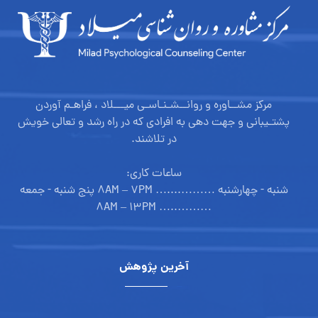
مرکز مشــاوره و روانــشـنـاسـی میـــلاد ، فراهـم آوردن
پشتـیبانی و جهت دهی به افرادی که در راه رشد و تعالی خویش
در تلاشند.
ساعات کاری:
شنبه - چهارشنبه ………....… ۸AM – ۷PM پنج شنبه - جمعه
………..… ۸AM – ۱۳PM
آخرین پژوهش