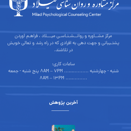
مرکز مشــاوره و روانــشـنـاسـی میـــلاد ، فراهـم آوردن
پشتـیبانی و جهت دهی به افرادی که در راه رشد و تعالی خویش
در تلاشند.
ساعات کاری:
شنبه - چهارشنبه ………....… ۸AM – ۷PM پنج شنبه - جمعه
………..… ۸AM – ۱۳PM
آخرین پژوهش