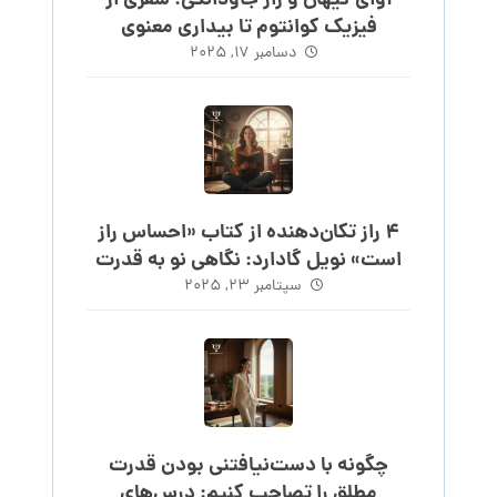
آوای کیهان و راز جاودانگی: سفری از
فیزیک کوانتوم تا بیداری معنوی
دسامبر ۱۷, ۲۰۲۵
۴ راز تکان‌دهنده از کتاب «احساس راز
است» نویل گادارد: نگاهی نو به قدرت
احساس
سپتامبر ۲۳, ۲۰۲۵
چگونه با دست‌نیافتنی بودن قدرت
مطلق را تصاحب کنیم: درس‌های