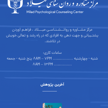
مرکز مشــاوره و روانــشـنـاسـی میـــلاد ، فراهـم آوردن
پشتـیبانی و جهت دهی به افرادی که در راه رشد و تعالی خویش
در تلاشند.
ساعات کاری:
شنبه - چهارشنبه ………....… ۸AM – ۷PM پنج شنبه - جمعه
………..… ۸AM – ۱۳PM
آخرین پژوهش