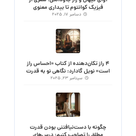
آوای کیهان و راز جاودانگی: سفری از
فیزیک کوانتوم تا بیداری معنوی
دسامبر ۱۷, ۲۰۲۵
۴ راز تکان‌دهنده از کتاب «احساس راز
است» نویل گادارد: نگاهی نو به قدرت
احساس
سپتامبر ۲۳, ۲۰۲۵
چگونه با دست‌نیافتنی بودن قدرت
مطلق را تصاحب کنیم: درس‌های