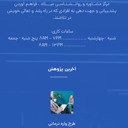
مرکز مشــاوره و روانــشـنـاسـی میـــلاد ، فراهـم آوردن
پشتـیبانی و جهت دهی به افرادی که در راه رشد و تعالی خویش
در تلاشند.
ساعات کاری:
شنبه - چهارشنبه ………....… ۸AM – ۷PM پنج شنبه - جمعه
………..… ۸AM – ۱۳PM
آخرین پژوهش
طرح واره درمانی