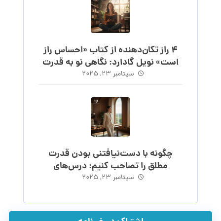
۴ راز تکان‌دهنده از کتاب «احساس راز
است» نویل گادارد: نگاهی نو به قدرت
احساس
سپتامبر ۲۳, ۲۰۲۵
چگونه با دست‌نیافتنی بودن قدرت
مطلق را تصاحب کنیم: درس‌های
ماکیاولی
سپتامبر ۲۳, ۲۰۲۵