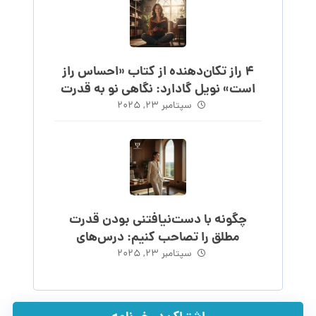
۴ راز تکان‌دهنده از کتاب «احساس راز
است» نویل گادارد: نگاهی نو به قدرت
احساس
سپتامبر ۲۳, ۲۰۲۵
چگونه با دست‌نیافتنی بودن قدرت
مطلق را تصاحب کنیم: درس‌های
ماکیاولی
سپتامبر ۲۳, ۲۰۲۵