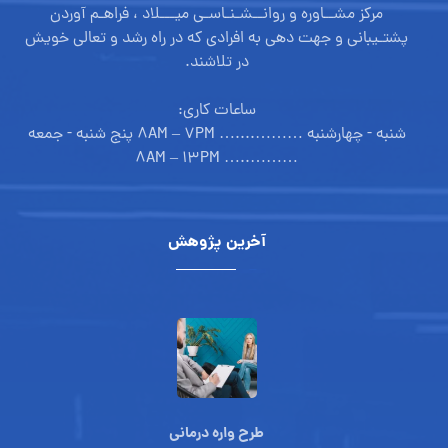
مرکز مشــاوره و روانــشـنـاسـی میـــلاد ، فراهـم آوردن
پشتـیبانی و جهت دهی به افرادی که در راه رشد و تعالی خویش
در تلاشند.
ساعات کاری:
شنبه - چهارشنبه ………....… ۸AM – ۷PM پنج شنبه - جمعه
………..… ۸AM – ۱۳PM
آخرین پژوهش
طرح واره درمانی