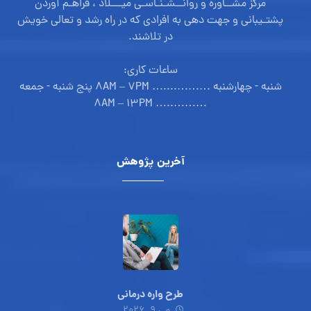
مرکز مشــاوره و روانــشـنـاسـی میـــلاد ، فراهـم آوردن
پشتـیبانی و جهت دهی به افرادی که در راه رشد و تعالی خویش
در تلاشند.
ساعات کاری:
شنبه - چهارشنبه ………....… ۸AM – ۷PM پنج شنبه - جمعه
………..… ۸AM – ۱۳PM
آخرین پژوهش