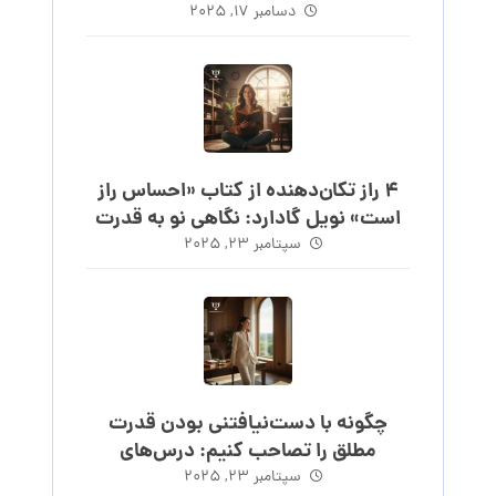
دسامبر 17, 2025
۴ راز تکان‌دهنده از کتاب «احساس راز
است» نویل گادارد: نگاهی نو به قدرت
احساس
سپتامبر 23, 2025
چگونه با دست‌نیافتنی بودن قدرت
مطلق را تصاحب کنیم: درس‌های
ماکیاولی
سپتامبر 23, 2025