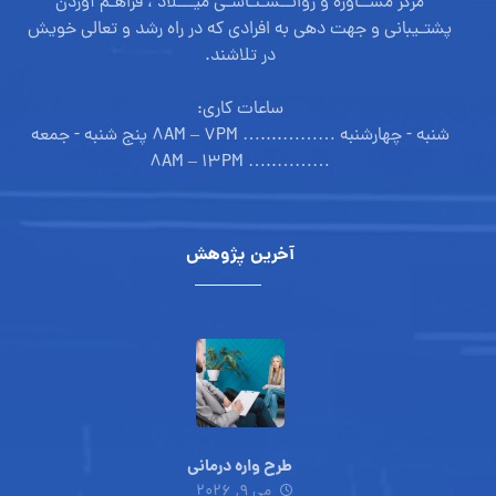
مرکز مشــاوره و روانــشـنـاسـی میـــلاد ، فراهـم آوردن
پشتـیبانی و جهت دهی به افرادی که در راه رشد و تعالی خویش
در تلاشند.
ساعات کاری:
شنبه - چهارشنبه ………....… ۸AM – ۷PM پنج شنبه - جمعه
………..… ۸AM – ۱۳PM
آخرین پژوهش
طرح واره درمانی
می ۹, ۲۰۲۶