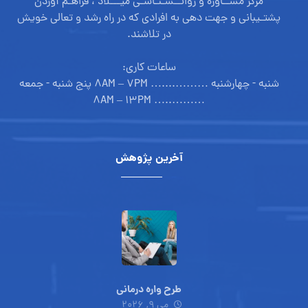
مرکز مشــاوره و روانــشـنـاسـی میـــلاد ، فراهـم آوردن
پشتـیبانی و جهت دهی به افرادی که در راه رشد و تعالی خویش
در تلاشند.
ساعات کاری:
شنبه - چهارشنبه ………....… ۸AM – ۷PM پنج شنبه - جمعه
………..… ۸AM – ۱۳PM
آخرین پژوهش
طرح واره درمانی
می ۹, ۲۰۲۶