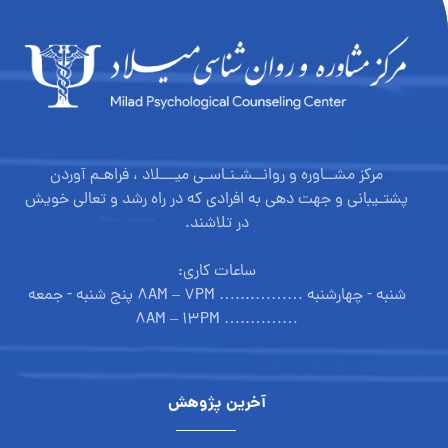
مرکز مشــاوره و روانــشـنـاسـی میـــلاد ، فراهـم آوردن
پشتـیبانی و جهت دهی به افرادی که در راه رشد و تعالی خویش
در تلاشند.
ساعات کاری:
شنبه - چهارشنبه ………....… ۸AM – ۷PM پنج شنبه - جمعه
………..… ۸AM – ۱۳PM
آخرین پژوهش