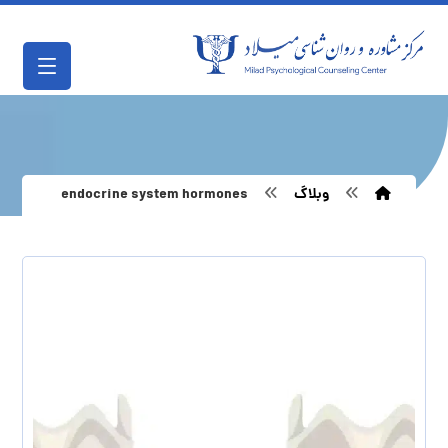
وبلاگ
endocrine system hormones