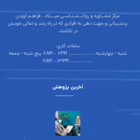
مرکز مشــاوره و روانــشـنـاسـی میـــلاد ، فراهـم آوردن
پشتـیبانی و جهت دهی به افرادی که در راه رشد و تعالی خویش
در تلاشند.
ساعات کاری:
شنبه - چهارشنبه ………....… ۸AM – ۷PM پنج شنبه - جمعه
………..… ۸AM – ۱۳PM
آخرین پژوهش