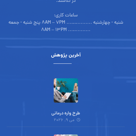
در تلاشند.
ساعات کاری:
شنبه - چهارشنبه ………....… ۸AM – ۷PM پنج شنبه - جمعه
………..… ۸AM – ۱۳PM
آخرین پژوهش
طرح واره درمانی
می ۹, ۲۰۲۶