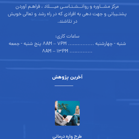
مرکز مشــاوره و روانــشـنـاسـی میـــلاد ، فراهـم آوردن
پشتـیبانی و جهت دهی به افرادی که در راه رشد و تعالی خویش
در تلاشند.
ساعات کاری:
شنبه - چهارشنبه ………....… ۸AM – ۷PM پنج شنبه - جمعه
………..… ۸AM – ۱۳PM
آخرین پژوهش
طرح واره درمانی