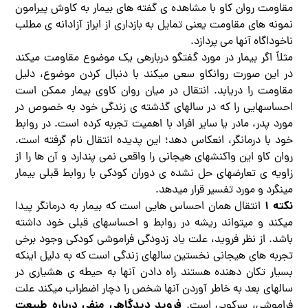
مقاومت روان کاو با مشاهده ی گفته های بیمار به کاوش پیرامون
نمونه های مقاومت یعنی تمایل به بازداری از ابراز آزادانه ی مطلب
ناخوداگاه آنها می پردازد.
مثلاً اگر بیمار در مورد گفتگو دربارهی یک موضوع مقاومت میکند
در این صورت روانکاو سعی میکند با دنبال کردن موضوع، دلیل
مقاومت را دریابد. انتقال در میان روان کاوی بیمار ممکن است
احساسهایی را که در سالهای گذشته ی زندگی خود به خصوص در
مورد پدر، مادر یا سایر افراد با اهمیت تجربه کرده است. در روابط
خود با درمانگر، انعکاس دهد؛ این پدیده انتقال نام گرفته است.
روان کاو این واکنشهای هیجانی را واقعی نمی پندارد و آن ها را از
زاویه ی تعارضهای حل نشده ی دوران کودکی با روابط قبلی بیمار
مینگرد و مورد تفسیر قرار میدهد.
نکته ۱
انتقال همان احساس هایی است که بیمار به درمانگر پیدا
میکند و میتواند ریشه در روابط و احساسهای قبلی خود داشته
باشد. از نظر فروید، علت یاد زدودگی فراموشی کودکی وجود برخی
تجربه های هیجانی نخستین سالهای زندگی است که به دلیل اینکه
بسیار تکان دهنده هستند راه دادن آنها به حیطه ی هشیاری در
سالهای بعد به خاطر آوردن آنها شخص را دچار اضطراب میکند علت
فروید دیدگاهی منفی درباره طبیعت
فراموشی، سرکوبی است.