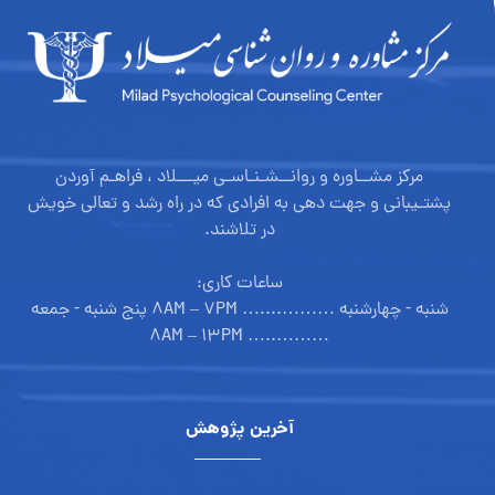
مرکز مشــاوره و روانــشـنـاسـی میـــلاد ، فراهـم آوردن
پشتـیبانی و جهت دهی به افرادی که در راه رشد و تعالی خویش
در تلاشند.
ساعات کاری:
شنبه - چهارشنبه ………....… ۸AM – ۷PM پنج شنبه - جمعه
………..… ۸AM – ۱۳PM
آخرین پژوهش