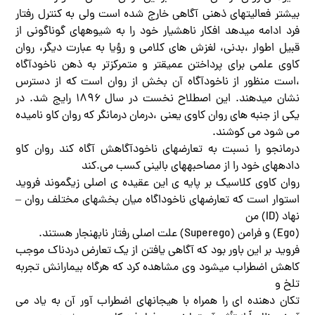
بیشتر فعالیتهای ذهنی آگاهی خارج شده است ولی به کنترل رفتار
فرد ادامه میدهد افکار ناهشیار خود را به شیوههای گوناگونی از
قبیل اطوار ،بدنی، لغزش های کلامی و رؤیا به عبارت دیگر، روان
کاوی علمی برای پرداختن عمیقتر و متمرکزتر به ذهن ناخودآگاه
،است منظور از ناخودآگاه آن بخش از روان است که از دسترس
نشان میدهند. این اصطلاح نخست در سال ۱۸۹۶ رایج شد. در
یکی از جنبه های روان کاوی یعنی ،درمان درمانگر که روان کاو نامیده
می شود می کوشند.
درمانجو را نسبت به تعارضهای ناخودآگاهش آگاه کند روان کاو
دادههای خود را از مصاحبههای بالینی کسب می.کند
روان کاوی کلاسیک بر پایه ی این عقیده ی اصلی زیگموند فروید
استوار است که تعارضهای ناخوداگاه میان بخشهای مختلف روان –
نهاد (ID) من
(Ego) و فرامن (Superego) علت اصلی رفتار نابهنجار هستند.
فروید بر این باور بود که آگاهی یافتن از یک تعارض دردناک موجب
کاهش اضطراب میشود وی مشاهده کرد که هرگاه بیمارانش تجربه
تلخ و
تکان دهنده ای را همراه با هیجانهای اضطراب آور آن به یاد می