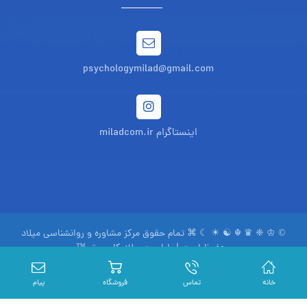
psychologymilad@gmail.com
اینستاگرام miladcom.ir
© ♔ ❈ ♛ ☬ ☯ ☀ ☾ ⌘ تمام حقوق مرکز مشاوره و روانشناسی میلاد
محفوظ است | طراحی:
میلاد کامپیوتر ™
www.miladcom.com
سیاست حفظ حریم خصوصی
خانه
تماس
فروشگاه
پیام