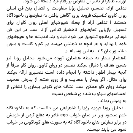
آورند، ظاهراً از تأثیر آن تعارض بر رفتار فرد کاسته می شود.
تداعی آزاد، تفسیر، تحلیل رؤيا مقاومت و انتقال پنج فن اصلی
روان کاوی کلاسیک فروید برای آگاهی یافتن به تعارضهای ناخودآگاه
هستند ا تداعی آزاد از جمله شیوههای اصلی روان کاوان برای
تسهیل بازیابی تعارضهای ناهشیار تداعی آزاد است در این فن
درمانی درمانجو تشویق می شود قید و بند اندیشه ها و هیجانهای
خود را بردارد و هر آنچه به ذهنش میرسد بی کم و کاست و بدون
سانسور بیان کند. به این وسیله ایا
ناهشیار بیمار به حیطه هشیاری آورده می.شود تحلیل رویا نیز
همین هدف را دنبال میکند تفسیر در روان کاوی، روان کاو صرفاً از
آنچه بیمار اظهار داشته با انجام داده است تفسیری ارائه میکند
برای مثال، اگر بیمار با عصایت و از روی خشم از پدرش صحبت
میکند روان کاو ممکن است نشانه های کنونی بیماری را نشانی از
احساسهای سرکوب شده ی شخص نسبت
به پدرش بداند.
. تحلیل رویا فروید رؤیا را شاهراهی می دانست که به ناخودآگاه
ختم میشود زیرا در میان خواب ego قادر به دفاع کردن از خویش
در برابر تعارض های ناخودآگاه که به صورت های گوناگونی در خواب
نمود می یابند نیست.